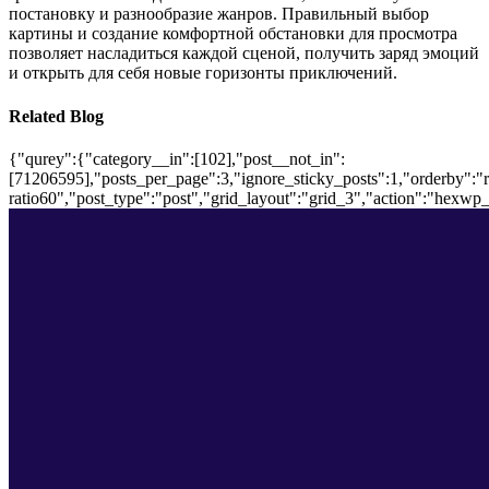
постановку и разнообразие жанров. Правильный выбор
картины и создание комфортной обстановки для просмотра
позволяет насладиться каждой сценой, получить заряд эмоций
и открыть для себя новые горизонты приключений.
Related Blog
{"qurey":{"category__in":[102],"post__not_in":
[71206595],"posts_per_page":3,"ignore_sticky_posts":1,"orderby":"ra
ratio60","post_type":"post","grid_layout":"grid_3","action":"hexwp_