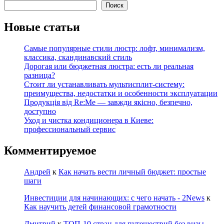
Поиск
Новые статьи
Самые популярные стили люстр: лофт, минимализм,
классика, скандинавский стиль
Дорогая или бюджетная люстра: есть ли реальная
разница?
Стоит ли устанавливать мультисплит-систему:
преимущества, недостатки и особенности эксплуатации
Продукція від Re:Me — завжди якісно, безпечно,
доступно
Уход и чистка кондиционера в Киеве:
профессиональный сервис
Комментируемое
Андрей
к
Как начать вести личный бюджет: простые
шаги
Инвестиции для начинающих: с чего начать - 2News
к
Как научить детей финансовой грамотности
Дмитрий
к
ТОП-10 стран для путешествий без визы