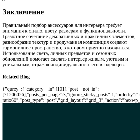
Заключение
Правильный подбор аксессуаров для интерьера требует
внимания к стилю, цвету, размерам и функциональности.
Грамотное сочетание декоративных и практичных элементов,
разнообразие текстур и продуманная композиция создают
гармоничное пространство, в котором приятно находиться.
Использование света, личных предметов и сезонных
обновлений помогает сделать интерьер живым, уютным и
уникальным, отражая индивидуальность его владельцев.
Related Blog
{"qurey":{"category__in":[101],"post__not_in":
[71206026],"posts_per_page":3,"ignore_sticky_posts":1,"orderby":"ra
ratio60","post_type":"post","grid_layout":"grid_3","action":"hexwp_