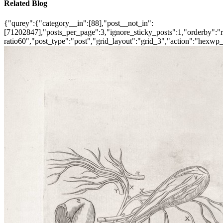
Related Blog
{"qurey":{"category__in":[88],"post__not_in":
[71202847],"posts_per_page":3,"ignore_sticky_posts":1,"orderby":"ra
ratio60","post_type":"post","grid_layout":"grid_3","action":"hexwp_