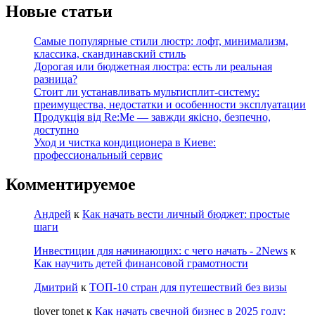
Новые статьи
Самые популярные стили люстр: лофт, минимализм,
классика, скандинавский стиль
Дорогая или бюджетная люстра: есть ли реальная
разница?
Стоит ли устанавливать мультисплит-систему:
преимущества, недостатки и особенности эксплуатации
Продукція від Re:Me — завжди якісно, безпечно,
доступно
Уход и чистка кондиционера в Киеве:
профессиональный сервис
Комментируемое
Андрей
к
Как начать вести личный бюджет: простые
шаги
Инвестиции для начинающих: с чего начать - 2News
к
Как научить детей финансовой грамотности
Дмитрий
к
ТОП-10 стран для путешествий без визы
tlover tonet
к
Как начать свечной бизнес в 2025 году: