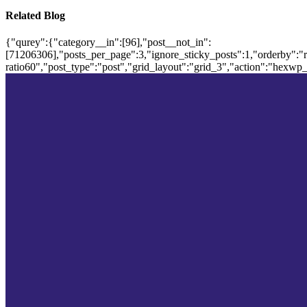
Related Blog
{"qurey":{"category__in":[96],"post__not_in":
[71206306],"posts_per_page":3,"ignore_sticky_posts":1,"orderby":"ra
ratio60","post_type":"post","grid_layout":"grid_3","action":"hexwp_