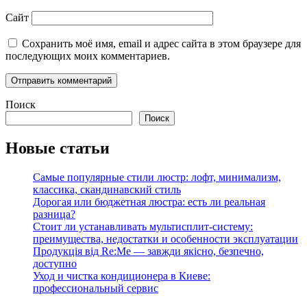
Сайт
Сохранить моё имя, email и адрес сайта в этом браузере для
последующих моих комментариев.
Поиск
Поиск
Новые статьи
Самые популярные стили люстр: лофт, минимализм,
классика, скандинавский стиль
Дорогая или бюджетная люстра: есть ли реальная
разница?
Стоит ли устанавливать мультисплит-систему:
преимущества, недостатки и особенности эксплуатации
Продукція від Re:Me — завжди якісно, безпечно,
доступно
Уход и чистка кондиционера в Киеве:
профессиональный сервис