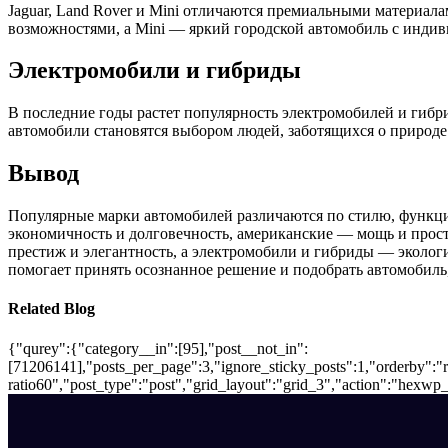
Jaguar, Land Rover и Mini отличаются премиальными материал
возможностями, а Mini — яркий городской автомобиль с индив
Электромобили и гибриды
В последние годы растет популярность электромобилей и гибрид
автомобили становятся выбором людей, заботящихся о природ
Вывод
Популярные марки автомобилей различаются по стилю, функци
экономичность и долговечность, американские — мощь и прос
престиж и элегантность, а электромобили и гибриды — эколог
помогает принять осознанное решение и подобрать автомобиль
Related Blog
{"qurey":{"category__in":[95],"post__not_in":
[71206141],"posts_per_page":3,"ignore_sticky_posts":1,"orderby":"ra
ratio60","post_type":"post","grid_layout":"grid_3","action":"hexwp_