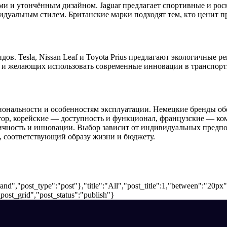
ами и утончённым дизайном. Jaguar предлагает спортивные и р
идуальным стилем. Британские марки подходят тем, кто ценит п
ов. Tesla, Nissan Leaf и Toyota Prius предлагают экологичные 
е и желающих использовать современные инновации в транспорт
ональности и особенностям эксплуатации. Немецкие бренды об
тор, корейские — доступность и функционал, французские — ко
ичность и инновации. Выбор зависит от индивидуальных предпо
, соответствующий образу жизни и бюджету.
nd","post_type":"post"},"title":"All","post_title":1,"between":"20px
post_grid","post_status":"publish"}