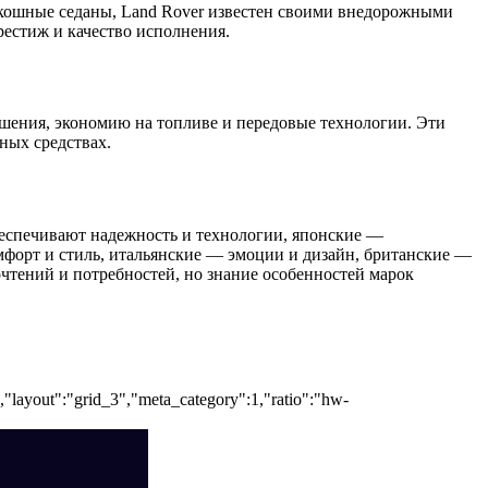
оскошные седаны, Land Rover известен своими внедорожными
рестиж и качество исполнения.
решения, экономию на топливе и передовые технологии. Эти
ных средствах.
еспечивают надежность и технологии, японские —
мфорт и стиль, итальянские — эмоции и дизайн, британские —
чтений и потребностей, но знание особенностей марок
","layout":"grid_3","meta_category":1,"ratio":"hw-