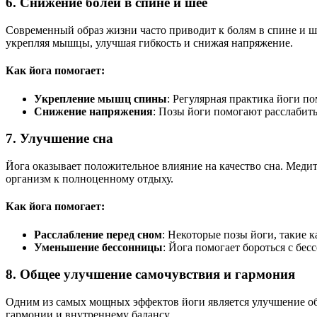
6. Снижение болей в спине и шее
Современный образ жизни часто приводит к болям в спине и ше
укрепляя мышцы, улучшая гибкость и снижая напряжение.
Как йога помогает:
Укрепление мышц спины
: Регулярная практика йоги п
Снижение напряжения
: Позы йоги помогают расслабит
7. Улучшение сна
Йога оказывает положительное влияние на качество сна. Меди
организм к полноценному отдыху.
Как йога помогает:
Расслабление перед сном
: Некоторые позы йоги, такие к
Уменьшение бессонницы
: Йога помогает бороться с бес
8. Общее улучшение самочувствия и гармония
Одним из самых мощных эффектов йоги является улучшение общ
гармонии и внутреннему балансу.