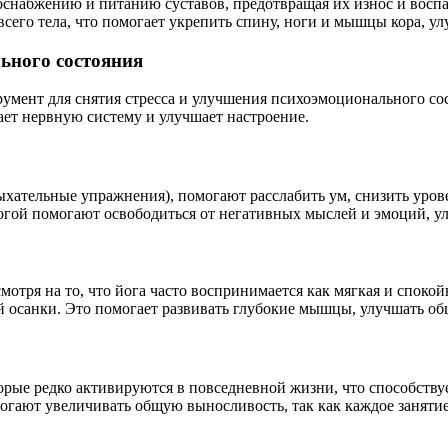
оснабжению и питанию суставов, предотвращая их износ и воспа
сего тела, что помогает укрепить спину, ноги и мышцы кора, ул
ьного состояния
румент для снятия стресса и улучшения психоэмоционального со
вает нервную систему и улучшает настроение.
дыхательные упражнения), помогают расслабить ум, снизить уро
йогой помогают освободиться от негативных мыслей и эмоций, 
мотря на то, что йога часто воспринимается как мягкая и споко
ой осанки. Это помогает развивать глубокие мышцы, улучшать 
орые редко активируются в повседневной жизни, что способству
могают увеличивать общую выносливость, так как каждое занят