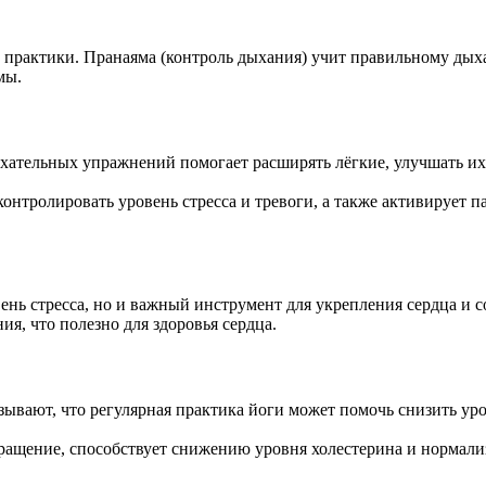
практики. Пранаяма (контроль дыхания) учит правильному дыха
мы.
ыхательных упражнений помогает расширять лёгкие, улучшать и
контролировать уровень стресса и тревоги, а также активирует
вень стресса, но и важный инструмент для укрепления сердца и 
я, что полезно для здоровья сердца.
зывают, что регулярная практика йоги может помочь снизить ур
ращение, способствует снижению уровня холестерина и нормализ