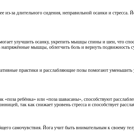
е из-за длительного сидения, неправильной осанки и стресса. Й
омогает улучшить осанку, укрепить мышцы спины и шеи, что сп
ь напряжённые мышцы, облегчить боль и вернуть подвижность с
тативные практики и расслабляющие позы помогают уменьшить у
ак «поза ребёнка» или «поза шавасаны», способствуют расслабле
сонницей, так как снижает уровень стресса и способствует рассл
его самочувствия. Йога учит быть внимательным к своему телу,