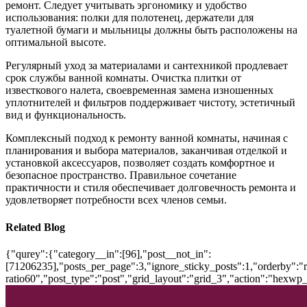
ремонт. Следует учитывать эргономику и удобство
использования: полки для полотенец, держатели для
туалетной бумаги и мыльницы должны быть расположены на
оптимальной высоте.
Регулярный уход за материалами и сантехникой продлевает
срок службы ванной комнаты. Очистка плитки от
известкового налета, своевременная замена изношенных
уплотнителей и фильтров поддерживает чистоту, эстетичный
вид и функциональность.
Комплексный подход к ремонту ванной комнаты, начиная с
планирования и выбора материалов, заканчивая отделкой и
установкой аксессуаров, позволяет создать комфортное и
безопасное пространство. Правильное сочетание
практичности и стиля обеспечивает долговечность ремонта и
удовлетворяет потребности всех членов семьи.
Related Blog
{"qurey":{"category__in":[96],"post__not_in":
[71206235],"posts_per_page":3,"ignore_sticky_posts":1,"orderby":"ra
ratio60","post_type":"post","grid_layout":"grid_3","action":"hexwp_