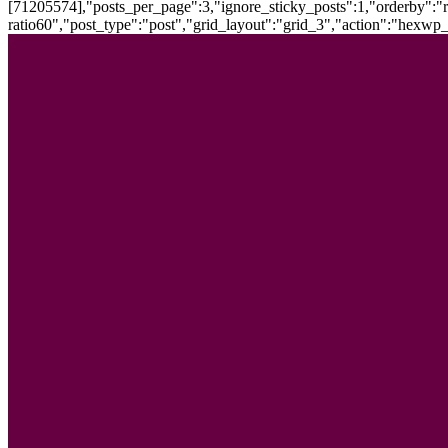
[71205574],"posts_per_page":3,"ignore_sticky_posts":1,"orderby":"ra
ratio60","post_type":"post","grid_layout":"grid_3","action":"hexwp_