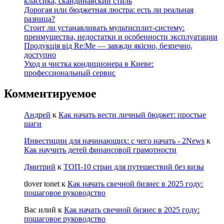
классика, скандинавский стиль
Дорогая или бюджетная люстра: есть ли реальная
разница?
Стоит ли устанавливать мультисплит-систему:
преимущества, недостатки и особенности эксплуатации
Продукція від Re:Me — завжди якісно, безпечно,
доступно
Уход и чистка кондиционера в Киеве:
профессиональный сервис
Комментируемое
Андрей
к
Как начать вести личный бюджет: простые
шаги
Инвестиции для начинающих: с чего начать - 2News
к
Как научить детей финансовой грамотности
Дмитрий
к
ТОП-10 стран для путешествий без визы
tlover tonet
к
Как начать свечной бизнес в 2025 году:
пошаговое руководство
Вас илий
к
Как начать свечной бизнес в 2025 году:
пошаговое руководство