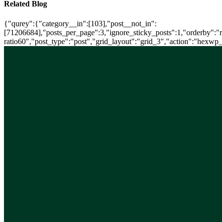
Related Blog
{"qurey":{"category__in":[103],"post__not_in":
[71206684],"posts_per_page":3,"ignore_sticky_posts":1,"orderby":"ra
ratio60","post_type":"post","grid_layout":"grid_3","action":"hexwp_