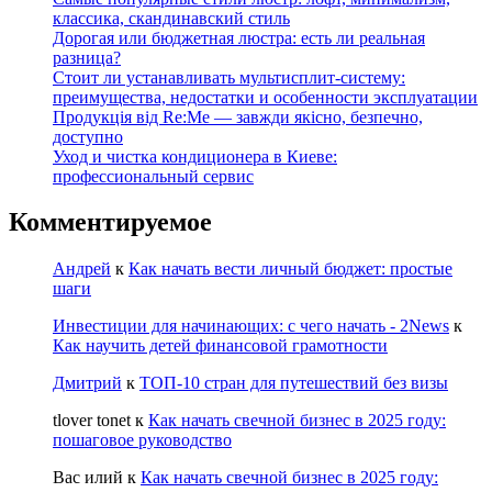
классика, скандинавский стиль
Дорогая или бюджетная люстра: есть ли реальная
разница?
Стоит ли устанавливать мультисплит-систему:
преимущества, недостатки и особенности эксплуатации
Продукція від Re:Me — завжди якісно, безпечно,
доступно
Уход и чистка кондиционера в Киеве:
профессиональный сервис
Комментируемое
Андрей
к
Как начать вести личный бюджет: простые
шаги
Инвестиции для начинающих: с чего начать - 2News
к
Как научить детей финансовой грамотности
Дмитрий
к
ТОП-10 стран для путешествий без визы
tlover tonet
к
Как начать свечной бизнес в 2025 году:
пошаговое руководство
Вас илий
к
Как начать свечной бизнес в 2025 году: