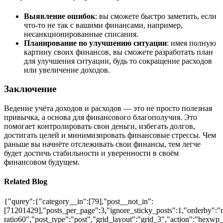
Выявление ошибок
: вы сможете быстро заметить, если
что-то не так с вашими финансами, например,
несанкционированные списания.
Планирование по улучшению ситуации
: имея полную
картину своих финансов, вы сможете разработать план
для улучшения ситуации, будь то сокращение расходов
или увеличение доходов.
Заключение
Ведение учёта доходов и расходов — это не просто полезная
привычка, а основа для финансового благополучия. Это
помогает контролировать свои деньги, избегать долгов,
достигать целей и минимизировать финансовые стрессы. Чем
раньше вы начнёте отслеживать свои финансы, тем легче
будет достичь стабильности и уверенности в своём
финансовом будущем.
Related Blog
{"qurey":{"category__in":[79],"post__not_in":
[71201429],"posts_per_page":3,"ignore_sticky_posts":1,"orderby":"ra
ratio60","post_type":"post","grid_layout":"grid_3","action":"hexwp_