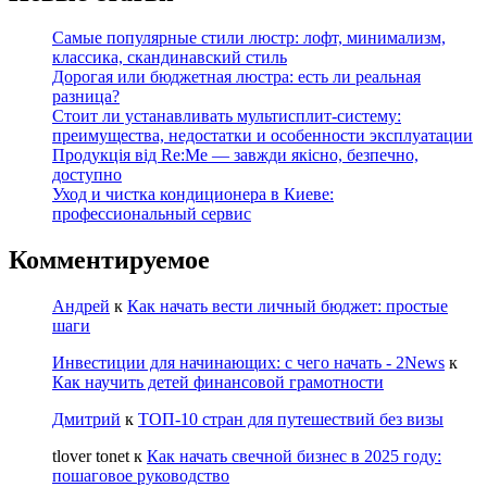
Самые популярные стили люстр: лофт, минимализм,
классика, скандинавский стиль
Дорогая или бюджетная люстра: есть ли реальная
разница?
Стоит ли устанавливать мультисплит-систему:
преимущества, недостатки и особенности эксплуатации
Продукція від Re:Me — завжди якісно, безпечно,
доступно
Уход и чистка кондиционера в Киеве:
профессиональный сервис
Комментируемое
Андрей
к
Как начать вести личный бюджет: простые
шаги
Инвестиции для начинающих: с чего начать - 2News
к
Как научить детей финансовой грамотности
Дмитрий
к
ТОП-10 стран для путешествий без визы
tlover tonet
к
Как начать свечной бизнес в 2025 году:
пошаговое руководство