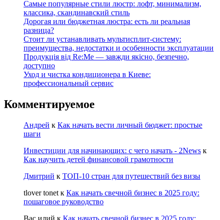
Самые популярные стили люстр: лофт, минимализм,
классика, скандинавский стиль
Дорогая или бюджетная люстра: есть ли реальная
разница?
Стоит ли устанавливать мультисплит-систему:
преимущества, недостатки и особенности эксплуатации
Продукція від Re:Me — завжди якісно, безпечно,
доступно
Уход и чистка кондиционера в Киеве:
профессиональный сервис
Комментируемое
Андрей
к
Как начать вести личный бюджет: простые
шаги
Инвестиции для начинающих: с чего начать - 2News
к
Как научить детей финансовой грамотности
Дмитрий
к
ТОП-10 стран для путешествий без визы
tlover tonet
к
Как начать свечной бизнес в 2025 году:
пошаговое руководство
Вас илий
к
Как начать свечной бизнес в 2025 году: