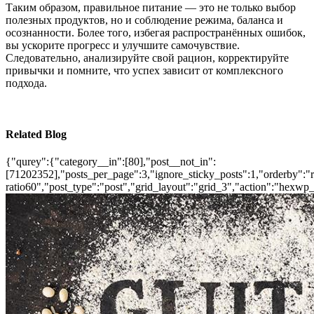
Таким образом, правильное питание — это не только выбор
полезных продуктов, но и соблюдение режима, баланса и
осознанности. Более того, избегая распространённых ошибок,
вы ускорите прогресс и улучшите самочувствие.
Следовательно, анализируйте свой рацион, корректируйте
привычки и помните, что успех зависит от комплексного
подхода.
Related Blog
{"qurey":{"category__in":[80],"post__not_in":
[71202352],"posts_per_page":3,"ignore_sticky_posts":1,"orderby":"ra
ratio60","post_type":"post","grid_layout":"grid_3","action":"hexwp_