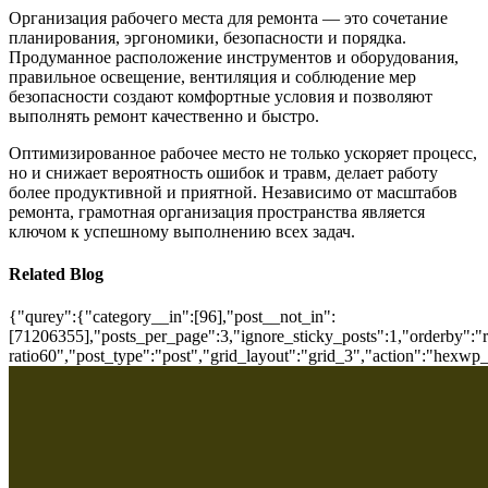
Организация рабочего места для ремонта — это сочетание
планирования, эргономики, безопасности и порядка.
Продуманное расположение инструментов и оборудования,
правильное освещение, вентиляция и соблюдение мер
безопасности создают комфортные условия и позволяют
выполнять ремонт качественно и быстро.
Оптимизированное рабочее место не только ускоряет процесс,
но и снижает вероятность ошибок и травм, делает работу
более продуктивной и приятной. Независимо от масштабов
ремонта, грамотная организация пространства является
ключом к успешному выполнению всех задач.
Related Blog
{"qurey":{"category__in":[96],"post__not_in":
[71206355],"posts_per_page":3,"ignore_sticky_posts":1,"orderby":"ra
ratio60","post_type":"post","grid_layout":"grid_3","action":"hexwp_