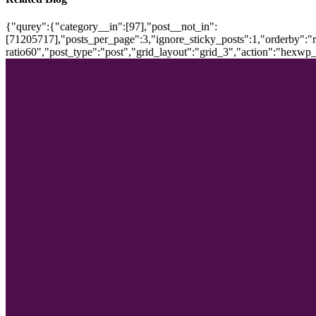
{"qurey":{"category__in":[97],"post__not_in":
[71205717],"posts_per_page":3,"ignore_sticky_posts":1,"orderby":"ra
ratio60","post_type":"post","grid_layout":"grid_3","action":"hexwp_