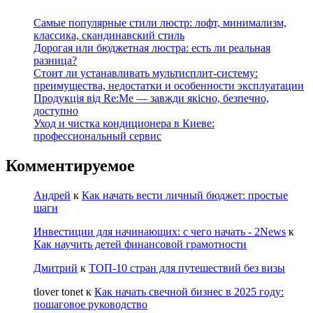
Самые популярные стили люстр: лофт, минимализм,
классика, скандинавский стиль
Дорогая или бюджетная люстра: есть ли реальная
разница?
Стоит ли устанавливать мультисплит-систему:
преимущества, недостатки и особенности эксплуатации
Продукція від Re:Me — завжди якісно, безпечно,
доступно
Уход и чистка кондиционера в Киеве:
профессиональный сервис
Комментируемое
Андрей
к
Как начать вести личный бюджет: простые
шаги
Инвестиции для начинающих: с чего начать - 2News
к
Как научить детей финансовой грамотности
Дмитрий
к
ТОП-10 стран для путешествий без визы
tlover tonet
к
Как начать свечной бизнес в 2025 году:
пошаговое руководство