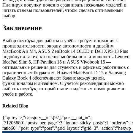
Планируя покупку, полезно сравнивать несколько моделей и
читать отзывы пользователей, чтобы сделать оптимальный
выбор.
Заключение
Выбор ноутбука для работы и учёбы требует внимания к
производительности, экрану, автономности и дизайну.
MacBook Air M4, ASUS ZenBook 14 OLED и Dell XPS 13 Plus
подойдут для тех, кто ценит мобильность и мощность. Lenovo
IdeaPad Slim 5, HP Pavilion 15 и ASUS Vivobook 15 —
оптимальные решения для студентов и офисных работников с
ограниченным бюджетом. Huawei MateBook D 15 и Samsung
Galaxy Book 4 обеспечивают баланс между ценой,
функционалом и дизайном. С учётом рекомендаций можно
выбрать ноутбук, который станет надёжным помощником в
учебе и работе.
Related Blog
{"qurey":{"category__in":[97],"post__not_in":
[71205680],"posts_per_page":3,"ignore_sticky_posts":1,"orderby":"ra
ratio60","post_type":"post","grid_layout":"grid_3","action":"hexwp_