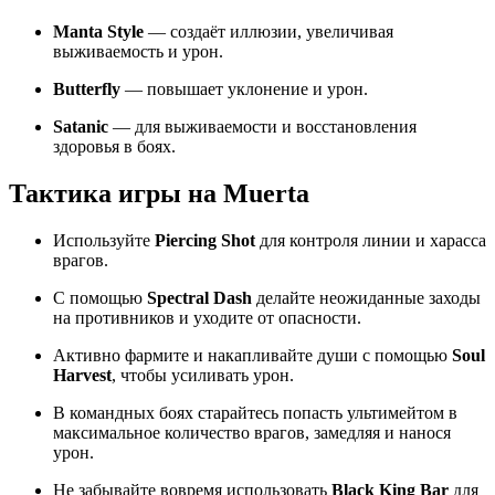
Manta Style
— создаёт иллюзии, увеличивая
выживаемость и урон.
Butterfly
— повышает уклонение и урон.
Satanic
— для выживаемости и восстановления
здоровья в боях.
Тактика игры на Muerta
Используйте
Piercing Shot
для контроля линии и харасса
врагов.
С помощью
Spectral Dash
делайте неожиданные заходы
на противников и уходите от опасности.
Активно фармите и накапливайте души с помощью
Soul
Harvest
, чтобы усиливать урон.
В командных боях старайтесь попасть ультимейтом в
максимальное количество врагов, замедляя и нанося
урон.
Не забывайте вовремя использовать
Black King Bar
для