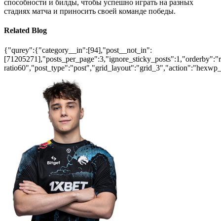
способности и билды, чтобы успешно играть на разных
стадиях матча и приносить своей команде победы.
Related Blog
{"qurey":{"category__in":[94],"post__not_in":
[71205271],"posts_per_page":3,"ignore_sticky_posts":1,"orderby":"ra
ratio60","post_type":"post","grid_layout":"grid_3","action":"hexwp_