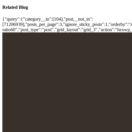
Related Blog
{"qurey":{"category__in":[104],"post__not_in":
[71206939],"posts_per_page":3,"ignore_sticky_posts":1,"orderby":"ra
ratio60","post_type":"post","grid_layout":"grid_3","action":"hexwp_