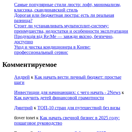
Самые популярные стили люстр: лофт, минимализм,
классика, скандинавский стиль
Дорогая или бюджетная люстра: есть ли реальная
разница?
Стоит ли устанавливать мультисплит-систему:
преимущества, недостатки и особенности эксплуатации
Продукція від Re:Me — завжди якісно, безпечно,
доступно
Уход и чистка кондиционера в Киеве:
профессиональный сервис
Комментируемое
Андрей
к
Как начать вести личный бюджет: простые
шаги
Инвестиции для начинающих: с чего начать - 2News
к
Как научить детей финансовой грамотности
Дмитрий
к
ТОП-10 стран для путешествий без визы
tlover tonet
к
Как начать свечной бизнес в 2025 году:
пошаговое руководство