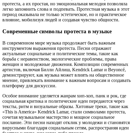
протеста, а их простая, но эмоциональная мелодия позволяла
легко запомнить слова и подпевать. Протестная музыка в этот
период оказывала не только эстетическое, но и практическое
влияние, мобилизуя людей и создавая чувство общности.
Современные символы протеста в музыке
В современном мире музыка продолжает быть важным
инструментом выражения протеста. Песни отражают
актуальные социальные и политические темы, такие как
борьба с неравенством, экологические проблемы, права
женщин и молодежные движения. Композиции современных
артистов, включая Билли Айлиш, Kendrick Lamar и Beyoncé,
демонстрируют, как музыка может влиять на общественное
мнение, привлекать внимание к важным вопросам и создавать
платформу для дискуссии.
Особое внимание уделяется жанрам хип-хоп, панк и рок, где
социальная критика и политические идеи передаются через
тексты, ритм и визуальные образы. Хитовые треки, такие как
«This is America» Kendrick Lamar, стали символами протеста,
сочетая музыкальное мастерство и мощное социальное
послание. Эти песни находят отклик у молодежи и становятся
вирусными благодаря социальным сетям, распространяя идеи