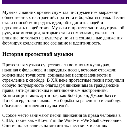
Музыка с давних времен служила инструментом выражения
общественных настроений, протеста и борьбы за права. Песни
стали способом передать идеи, объединить людей и
вдохновить на действия. Музыка и протест часто идут рука об
руку, а композиции, которые стали символами, оказывают
влияние не только на культуру, но и на социальные движения,
формируя коллективное сознание и идентичность.
История протестной музыки
Протестная музыка существовала во многих культурах,
начиная с фольклора и народных песен, которые отражали
жизненные трудности, социальные несправедливости и
стремление к свободе. В ХХ веке протестные песни получили
особую популярность благодаря движениям за гражданские
права, антифашистским и антивоенным настроениям.
Композиции таких артистов, как Боб Дилан, Джоан Баэз и
Пит Сигер, стали символами борьбы за равенство и свободу,
объединяя поколения слушателей.
Особое место занимают песни движения за права человека в
США, такие как «Blowin’ in the Wind» и «We Shall Overcome».
Они использовались на митингах, шествиях и акциях