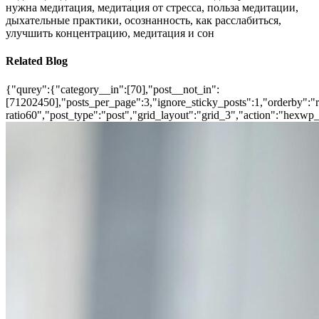
нужна медитация, медитация от стресса, польза медитации,
дыхательные практики, осознанность, как расслабиться,
улучшить концентрацию, медитация и сон
Related Blog
{"qurey":{"category__in":[70],"post__not_in":
[71202450],"posts_per_page":3,"ignore_sticky_posts":1,"orderby":"ra
ratio60","post_type":"post","grid_layout":"grid_3","action":"hexwp_