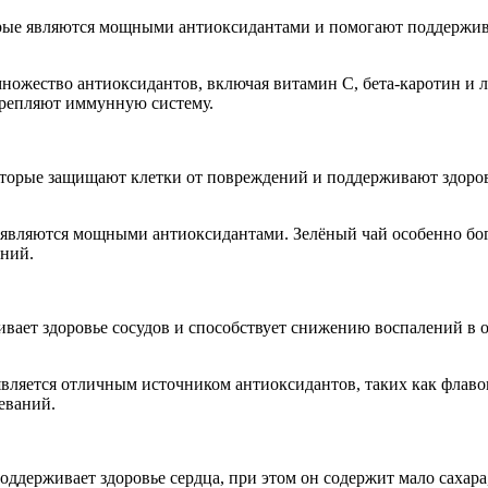
рые являются мощными антиоксидантами и помогают поддержива
множество антиоксидантов, включая витамин C, бета-каротин и 
укрепляют иммунную систему.
торые защищают клетки от повреждений и поддерживают здоровь
е являются мощными антиоксидантами. Зелёный чай особенно бо
аний.
вает здоровье сосудов и способствует снижению воспалений в 
является отличным источником антиоксидантов, таких как флав
еваний.
держивает здоровье сердца, при этом он содержит мало сахара, 