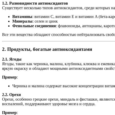
1.2. Разновидности антиоксидантов
Существует несколько типов антиоксидантов, среди которых н
Витамины
: витамин C, витамин E и витамин A (бета-кар
Минералы
: селен и цинк
Фенольные соединения
: флавоноиды, антоцианы, каро
Все эти вещества обладают способностью нейтрализовать своб
2. Продукты, богатые антиоксидантами
2.1. Ягоды
Ягоды, такие как черника, малина, клубника, клюква и ежеви
яркую окраску и обладают мощными антиоксидантными свойств
Пример
:
Черника и малина содержат высокие концентрации витам
2.2. Орехи
Орехи, особенно грецкие орехи, миндаль и фисташки, являют
воспалений, поддерживают здоровье мозга и сердца.
Пример
: