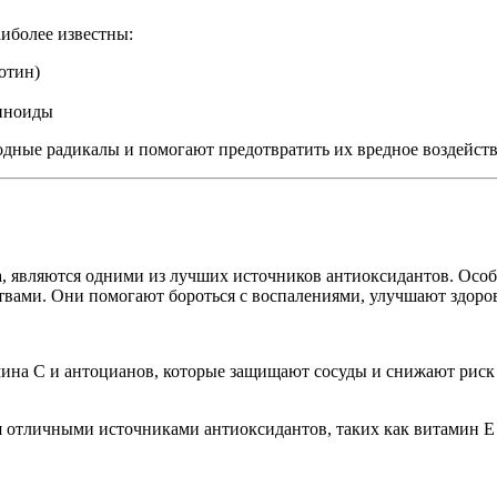
аиболее известны:
отин)
тиноиды
одные радикалы и помогают предотвратить их вредное воздейств
ка, являются одними из лучших источников антиоксидантов. Осо
ами. Они помогают бороться с воспалениями, улучшают здоровь
ина C и антоцианов, которые защищают сосуды и снижают риск 
ся отличными источниками антиоксидантов, таких как витамин 