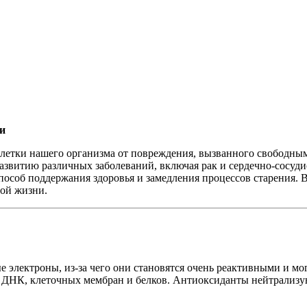
и
летки нашего организма от повреждения, вызванного свободны
 развитию различных заболеваний, включая рак и сердечно-сосуд
соб поддержания здоровья и замедления процессов старения. В
вой жизни.
электроны, из-за чего они становятся очень реактивными и мог
 ДНК, клеточных мембран и белков. Антиоксиданты нейтрализу