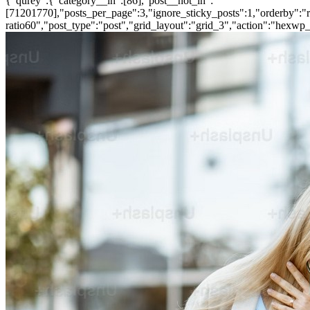
{"qurey":{"category__in":[86],"post__not_in":
[71201770],"posts_per_page":3,"ignore_sticky_posts":1,"orderby":"ra
ratio60","post_type":"post","grid_layout":"grid_3","action":"hexwp_