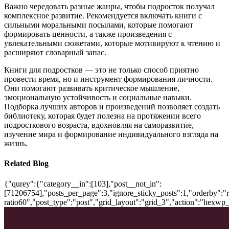
Важно чередовать разные жанры, чтобы подросток получал
комплексное развитие. Рекомендуется включать книги с
сильными моральными посылами, которые помогают
формировать ценности, а также произведения с
увлекательными сюжетами, которые мотивируют к чтению и
расширяют словарный запас.
Книги для подростков — это не только способ приятно
провести время, но и инструмент формирования личности.
Они помогают развивать критическое мышление,
эмоциональную устойчивость и социальные навыки.
Подборка лучших авторов и произведений позволяет создать
библиотеку, которая будет полезна на протяжении всего
подросткового возраста, вдохновляя на саморазвитие,
изучение мира и формирование индивидуального взгляда на
жизнь.
Related Blog
{"qurey":{"category__in":[103],"post__not_in":
[71206754],"posts_per_page":3,"ignore_sticky_posts":1,"orderby":"ra
ratio60","post_type":"post","grid_layout":"grid_3","action":"hexwp_