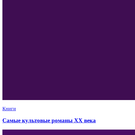
Книги
Самые культовые романы XX века