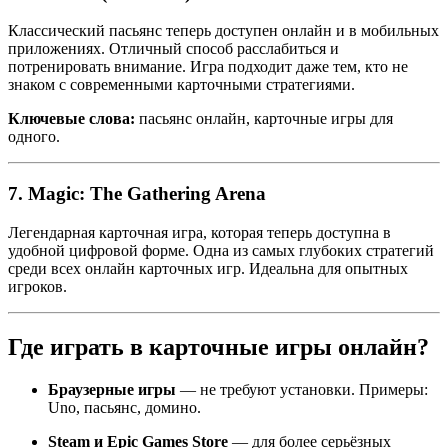
Классический пасьянс теперь доступен онлайн и в мобильных
приложениях. Отличный способ расслабиться и
потренировать внимание. Игра подходит даже тем, кто не
знаком с современными карточными стратегиями.
Ключевые слова:
пасьянс онлайн, карточные игры для
одного.
7.
Magic: The Gathering Arena
Легендарная карточная игра, которая теперь доступна в
удобной цифровой форме. Одна из самых глубоких стратегий
среди всех онлайн карточных игр. Идеальна для опытных
игроков.
Где играть в карточные игры онлайн?
Браузерные игры
— не требуют установки. Примеры:
Uno, пасьянс, домино.
Steam и Epic Games Store
— для более серьёзных