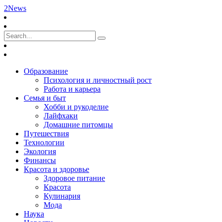
2News
Образование
Психология и личностный рост
Работа и карьера
Семья и быт
Хобби и рукоделие
Лайфхаки
Домашние питомцы
Путешествия
Технологии
Экология
Финансы
Красота и здоровье
Здоровое питание
Красота
Кулинария
Мода
Наука