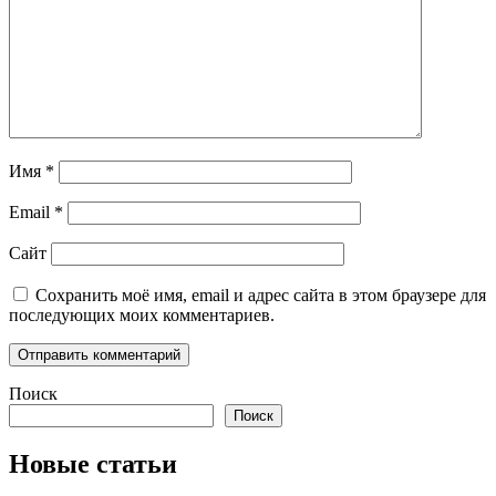
Имя
*
Email
*
Сайт
Сохранить моё имя, email и адрес сайта в этом браузере для
последующих моих комментариев.
Поиск
Поиск
Новые статьи