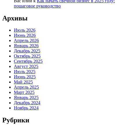
Вас илий
к
Как начать свечной бизнес в 2025 году:
пошаговое руководство
Архивы
Июль 2026
Июнь 2026
Апрель 2026
Январь 2026
Декабрь 2025
Октябрь 2025
Сентябрь 2025
Август 2025
Июль 2025
Июнь 2025
Май 2025
Апрель 2025
Март 2025
Январь 2025
Декабрь 2024
Ноябрь 2024
Рубрики