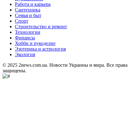
Работа и карьера
Сантехника
Семья и быт
Спорт
Строительство и ремонт
Технологии
Финансы
Хобби и рукоделие
Эзотерика и астрология
Экология
© 2025 2news.com.ua. Новости Украины и мира. Все права
защищены.