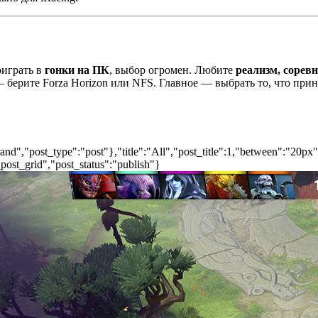
оиграть в
гонки на ПК
, выбор огромен. Любите
реализм, сорев
 берите Forza Horizon или NFS. Главное — выбрать то, что прин
nd","post_type":"post"},"title":"All","post_title":1,"between":"20px
post_grid","post_status":"publish"}