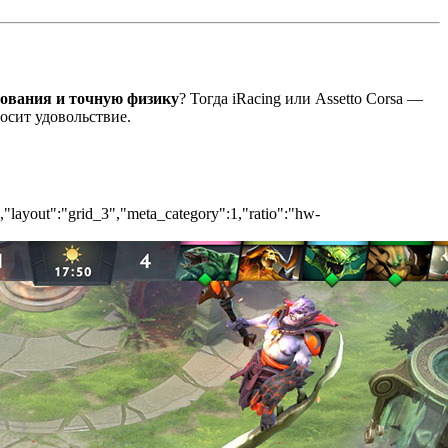
нования и точную физику
? Тогда iRacing или Assetto Corsa —
осит удовольствие.
","layout":"grid_3","meta_category":1,"ratio":"hw-