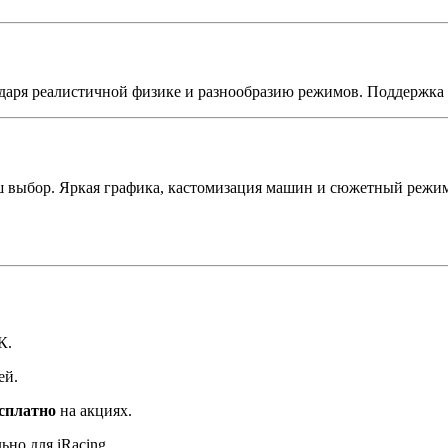
лагодаря реалистичной физике и разнообразию режимов. Поддерж
ш выбор. Яркая графика, кастомизация машин и сюжетный режим
К.
ей.
есплатно
на акциях.
но для iRacing.