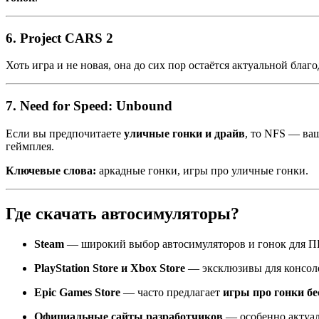
6.
Project CARS 2
Хоть игра и не новая, она до сих пор остаётся актуальной б
7.
Need for Speed: Unbound
Если вы предпочитаете
уличные гонки и драйв
, то NFS — ва
геймплея.
Ключевые слова:
аркадные гонки, игры про уличные гонки.
Где скачать автосимуляторы?
Steam
— широкий выбор автосимуляторов и гонок для П
PlayStation Store и Xbox Store
— эксклюзивы для консол
Epic Games Store
— часто предлагает
игры про гонки б
Официальные сайты разработчиков
— особенно актуаль