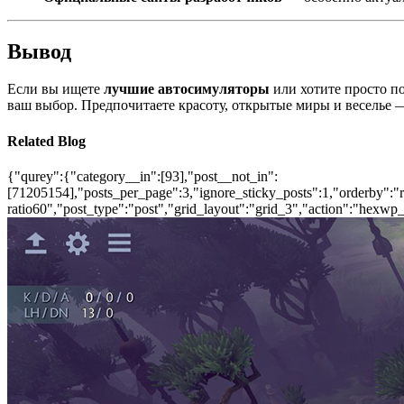
Вывод
Если вы ищете
лучшие автосимуляторы
или хотите просто п
ваш выбор. Предпочитаете красоту, открытые миры и веселье —
Related Blog
{"qurey":{"category__in":[93],"post__not_in":
[71205154],"posts_per_page":3,"ignore_sticky_posts":1,"orderby":"ra
ratio60","post_type":"post","grid_layout":"grid_3","action":"hexwp_