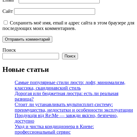
Сайт
Сохранить моё имя, email и адрес сайта в этом браузере для
последующих моих комментариев.
Поиск
Поиск
Новые статьи
Самые популярные стили люстр: лофт, минимализм,
классика, скандинавский стиль
Дорогая или бюджетная люстра: есть ли реальная
разница?
Стоит ли устанавливать мультисплит-систему:
преимущества, недостатки и особенности эксплуатации
Продукція від Re:Me — завжди якісно, безпечно,
доступно
Уход и чистка кондиционера в Киеве:
профессиональный сервис