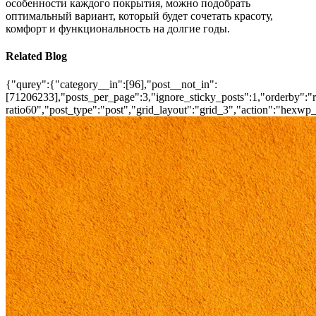
особенности каждого покрытия, можно подобрать
оптимальный вариант, который будет сочетать красоту,
комфорт и функциональность на долгие годы.
Related Blog
{"qurey":{"category__in":[96],"post__not_in":
[71206233],"posts_per_page":3,"ignore_sticky_posts":1,"orderby":"ra
ratio60","post_type":"post","grid_layout":"grid_3","action":"hexwp_