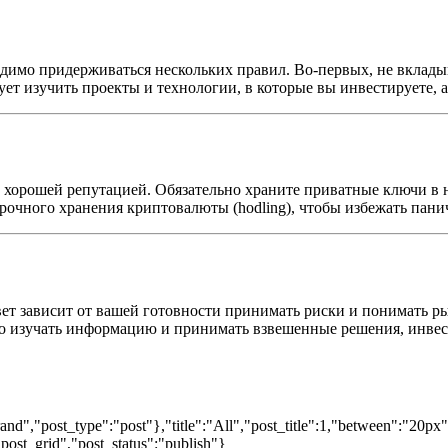
димо придерживаться нескольких правил. Во-первых, не вкладыв
т изучить проекты и технологии, в которые вы инвестируете, а 
 хорошей репутацией. Обязательно храните приватные ключи в
рочного хранения криптовалюты (hodling), чтобы избежать пани
твет зависит от вашей готовности принимать риски и понимать 
о изучать информацию и принимать взвешенные решения, инве
nd","post_type":"post"},"title":"All","post_title":1,"between":"20px
post_grid","post_status":"publish"}