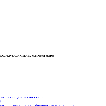
ля последующих моих комментариев.
сика, скандинавский стиль
?
тва, недостатки и особенности эксплуатации