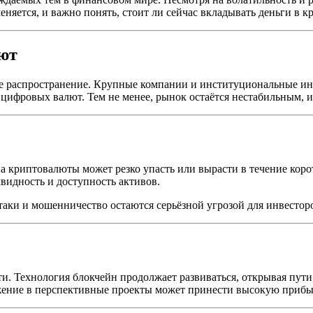
няется, и важно понять, стоит ли сейчас вкладывать деньги в к
ют
е распространение. Крупные компании и институциональные ин
цифровых валют. Тем не менее, рынок остаётся нестабильным, и
а криптовалюты может резко упасть или вырасти в течение корот
квидность и доступность активов.
таки и мошенничество остаются серьёзной угрозой для инвестор
и. Технология блокчейн продолжает развиваться, открывая пути
жение в перспективные проекты может принести высокую прибы