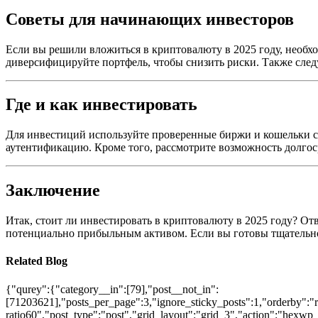
Советы для начинающих инвесторов
Если вы решили вложиться в криптовалюту в 2025 году, необхо
диверсифицируйте портфель, чтобы снизить риски. Также следуе
Где и как инвестировать
Для инвестиций используйте проверенные биржи и кошельки с
аутентификацию. Кроме того, рассмотрите возможность долгос
Заключение
Итак, стоит ли инвестировать в криптовалюту в 2025 году? О
потенциально прибыльным активом. Если вы готовы тщательн
Related Blog
{"qurey":{"category__in":[79],"post__not_in":
[71203621],"posts_per_page":3,"ignore_sticky_posts":1,"orderby":"ra
ratio60","post_type":"post","grid_layout":"grid_3","action":"hexwp_