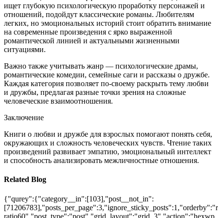
ищет глубокую психологическую проработку персонажей и
отношений, подойдут классические романы. Любителям
легких, но эмоциональных историй стоит обратить внимание
на современные произведения с ярко выраженной
романтической линией и актуальными жизненными
ситуациями.
Важно также учитывать жанр — психологические драмы,
романтические комедии, семейные саги и рассказы о дружбе.
Каждая категория позволяет по-своему раскрыть тему любви
и дружбы, предлагая разные точки зрения на сложные
человеческие взаимоотношения.
Заключение
Книги о любви и дружбе для взрослых помогают понять себя,
окружающих и сложность человеческих чувств. Чтение таких
произведений развивает эмпатию, эмоциональный интеллект
и способность анализировать межличностные отношения.
Related Blog
{"qurey":{"category__in":[103],"post__not_in":
[71206783],"posts_per_page":3,"ignore_sticky_posts":1,"orderby":"ra
ratio60","post_type":"post","grid_layout":"grid_3","action":"hexwp_