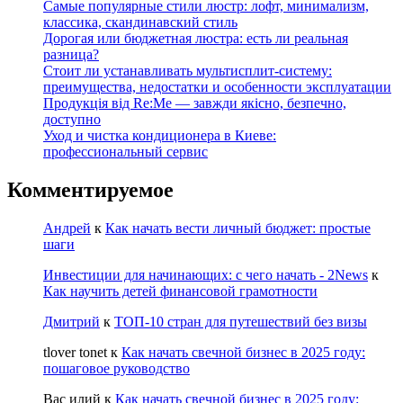
Самые популярные стили люстр: лофт, минимализм,
классика, скандинавский стиль
Дорогая или бюджетная люстра: есть ли реальная
разница?
Стоит ли устанавливать мультисплит-систему:
преимущества, недостатки и особенности эксплуатации
Продукція від Re:Me — завжди якісно, безпечно,
доступно
Уход и чистка кондиционера в Киеве:
профессиональный сервис
Комментируемое
Андрей
к
Как начать вести личный бюджет: простые
шаги
Инвестиции для начинающих: с чего начать - 2News
к
Как научить детей финансовой грамотности
Дмитрий
к
ТОП-10 стран для путешествий без визы
tlover tonet
к
Как начать свечной бизнес в 2025 году:
пошаговое руководство
Вас илий
к
Как начать свечной бизнес в 2025 году: