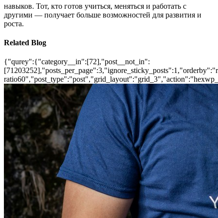
навыков. Тот, кто готов учиться, меняться и работать с
другими — получает больше возможностей для развития и
роста.
Related Blog
{"qurey":{"category__in":[72],"post__not_in":
[71203252],"posts_per_page":3,"ignore_sticky_posts":1,"orderby":"ra
ratio60","post_type":"post","grid_layout":"grid_3","action":"hexwp_