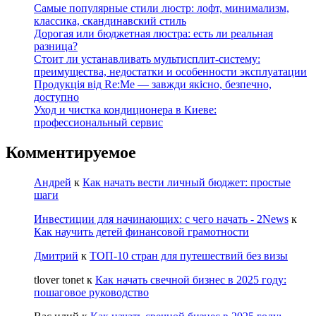
Самые популярные стили люстр: лофт, минимализм,
классика, скандинавский стиль
Дорогая или бюджетная люстра: есть ли реальная
разница?
Стоит ли устанавливать мультисплит-систему:
преимущества, недостатки и особенности эксплуатации
Продукція від Re:Me — завжди якісно, безпечно,
доступно
Уход и чистка кондиционера в Киеве:
профессиональный сервис
Комментируемое
Андрей
к
Как начать вести личный бюджет: простые
шаги
Инвестиции для начинающих: с чего начать - 2News
к
Как научить детей финансовой грамотности
Дмитрий
к
ТОП-10 стран для путешествий без визы
tlover tonet
к
Как начать свечной бизнес в 2025 году:
пошаговое руководство