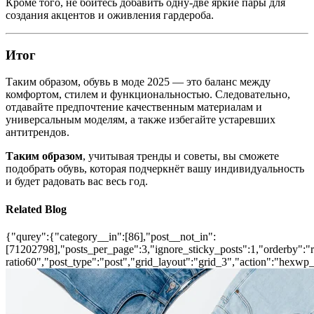
Кроме того, не бойтесь добавить одну-две яркие пары для
создания акцентов и оживления гардероба.
Итог
Таким образом, обувь в моде 2025 — это баланс между
комфортом, стилем и функциональностью. Следовательно,
отдавайте предпочтение качественным материалам и
универсальным моделям, а также избегайте устаревших
антитрендов.
Таким образом
, учитывая тренды и советы, вы сможете
подобрать обувь, которая подчеркнёт вашу индивидуальность
и будет радовать вас весь год.
Related Blog
{"qurey":{"category__in":[86],"post__not_in":
[71202798],"posts_per_page":3,"ignore_sticky_posts":1,"orderby":"ra
ratio60","post_type":"post","grid_layout":"grid_3","action":"hexwp_