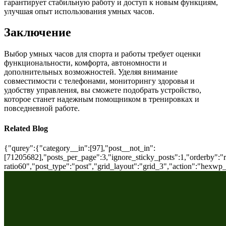
гарантирует стабильную работу и доступ к новым функциям,
улучшая опыт использования умных часов.
Заключение
Выбор умных часов для спорта и работы требует оценки
функциональности, комфорта, автономности и
дополнительных возможностей. Уделяя внимание
совместимости с телефонами, мониторингу здоровья и
удобству управления, вы сможете подобрать устройство,
которое станет надежным помощником в тренировках и
повседневной работе.
Related Blog
{"qurey":{"category__in":[97],"post__not_in":
[71205682],"posts_per_page":3,"ignore_sticky_posts":1,"orderby":"ra
ratio60","post_type":"post","grid_layout":"grid_3","action":"hexwp_