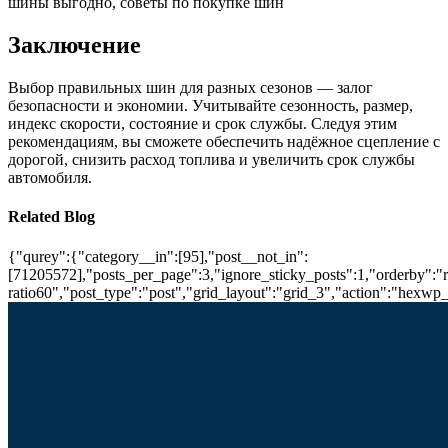
шины выгодно, советы по покупке шин
Заключение
Выбор правильных шин для разных сезонов — залог
безопасности и экономии. Учитывайте сезонность, размер,
индекс скорости, состояние и срок службы. Следуя этим
рекомендациям, вы сможете обеспечить надёжное сцепление с
дорогой, снизить расход топлива и увеличить срок службы
автомобиля.
Related Blog
{"qurey":{"category__in":[95],"post__not_in":
[71205572],"posts_per_page":3,"ignore_sticky_posts":1,"orderby":"ra
ratio60","post_type":"post","grid_layout":"grid_3","action":"hexwp_