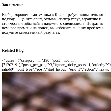
Заключение
Выбор хорошего сантехника в Киеве требует внимательного
подхода. Оцените опыт, отзывы, спектр услуг, гарантию и
стоимость, чтобы найти надежного специалиста. Потратив
немного времени на поиск, вы избежите лишних проблем и
получите качественный результат.
Related Blog
{"qurey":{"category__in":[90],"post__not_in":
[71202191],"posts_per_page":3,"ignore_sticky_posts":1,"orderby":"ra
ratio60","post_type":"post","grid_layout":"grid_3","action":"hexwp_