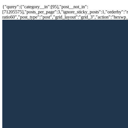
{"qurey":{"category__in":[95],"post__not_in":
[71205575],"posts_per_page":3,"ignore_sticky_posts":1,"orderby":"ra
ratio60","post_type":"post","grid_layout":"grid_3","action":"hexwp_