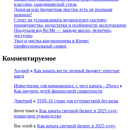
классика, скандинавский стиль
Дорогая или бюджетная люстра: есть ли реальная
разница?
Стоит ли устанавливать мультисплит-систему:
преимущества, недостатки и особенности эксплуатации
Продукція від Re:Me — завжди якісно, безпечно,
доступно
Уход и чистка кондиционера в Киеве:
профессиональный сервис
Комментируемое
Андрей
к
Как начать вести личный бюджет: простые
шаги
Инвестиции для начинающих: с чего начать - 2News
к
Как научить детей финансовой грамотности
Дмитрий
к
ТОП-10 стран для путешествий без визы
tlover tonet
к
Как начать свечной бизнес в 2025 году:
пошаговое руководство
Вас илий
к
Как начать свечной бизнес в 2025 году: