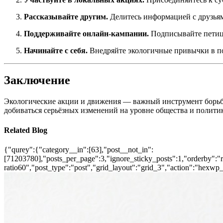
Рассказывайте другим.
Делитесь информацией с друзьям
Поддерживайте онлайн-кампании.
Подписывайте петици
Начинайте с себя.
Внедряйте экологичные привычки в по
Заключение
Экологические акции и движения — важный инструмент борьб
добиваться серьёзных изменений на уровне общества и политик
Related Blog
{"qurey":{"category__in":[63],"post__not_in":
[71203780],"posts_per_page":3,"ignore_sticky_posts":1,"orderby":"ra
ratio60","post_type":"post","grid_layout":"grid_3","action":"hexwp_