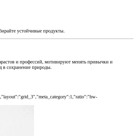
бирайте устойчивые продукты.
зрастов и профессий, мотивируют менять привычки и
д в сохранение природы.
","layout":"grid_3","meta_category":1,"ratio":"hw-