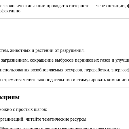
 экологические акции проходят в интернете — через петиции, 
ффективно.
тем, животных и растений от разрушения.
 загрязнением, сокращение выбросов парниковых газов и улучше
спользования возобновляемых ресурсов, переработки, энергоэф
стремятся менять законодательство и стимулировать компании 
акциям
 можно с простых шагов:
рганизаций, читайте тематические ресурсы.
бботникам, лекциям и другим мероприятиям в вашем городе.