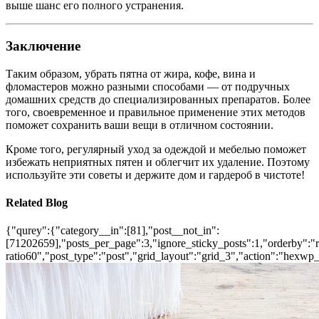
выше шанс его полного устранения.
Заключение
Таким образом, убрать пятна от жира, кофе, вина и
фломастеров можно разными способами — от подручных
домашних средств до специализированных препаратов. Более
того, своевременное и правильное применение этих методов
поможет сохранить ваши вещи в отличном состоянии.
Кроме того, регулярный уход за одеждой и мебелью поможет
избежать неприятных пятен и облегчит их удаление. Поэтому
используйте эти советы и держите дом и гардероб в чистоте!
Related Blog
{"qurey":{"category__in":[81],"post__not_in":
[71202659],"posts_per_page":3,"ignore_sticky_posts":1,"orderby":"ra
ratio60","post_type":"post","grid_layout":"grid_3","action":"hexwp_