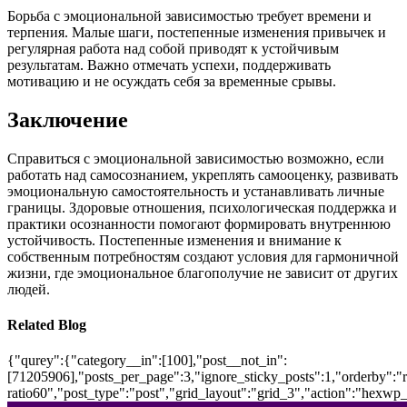
Борьба с эмоциональной зависимостью требует времени и
терпения. Малые шаги, постепенные изменения привычек и
регулярная работа над собой приводят к устойчивым
результатам. Важно отмечать успехи, поддерживать
мотивацию и не осуждать себя за временные срывы.
Заключение
Справиться с эмоциональной зависимостью возможно, если
работать над самосознанием, укреплять самооценку, развивать
эмоциональную самостоятельность и устанавливать личные
границы. Здоровые отношения, психологическая поддержка и
практики осознанности помогают формировать внутреннюю
устойчивость. Постепенные изменения и внимание к
собственным потребностям создают условия для гармоничной
жизни, где эмоциональное благополучие не зависит от других
людей.
Related Blog
{"qurey":{"category__in":[100],"post__not_in":
[71205906],"posts_per_page":3,"ignore_sticky_posts":1,"orderby":"ra
ratio60","post_type":"post","grid_layout":"grid_3","action":"hexwp_