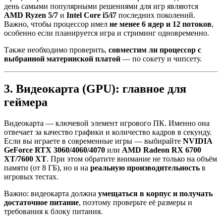
день самыми популярными решениями для игр являются
AMD Ryzen 5/7
и
Intel Core i5/i7
последних поколений.
Важно, чтобы процессор имел
не менее 6 ядер и 12 потоков
,
особенно если планируется игра и стриминг одновременно.
Также необходимо проверить,
совместим ли процессор с
выбранной материнской платой
— по сокету и чипсету.
3. Видеокарта (GPU): главное для
геймера
Видеокарта — ключевой элемент игрового ПК. Именно она
отвечает за качество графики и количество кадров в секунду.
Если вы играете в современные игры — выбирайте
NVIDIA
GeForce RTX 3060/4060/4070
или
AMD Radeon RX 6700
XT/7600 XT
. При этом обратите внимание не только на объём
памяти (от 8 ГБ), но и на
реальную производительность
в
игровых тестах.
Важно: видеокарта должна
умещаться в корпус и получать
достаточное питание
, поэтому проверьте её размеры и
требования к блоку питания.