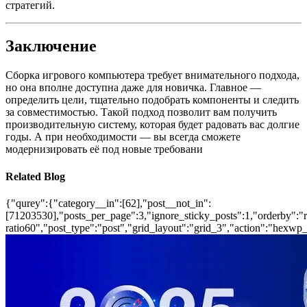
стратегий.
Заключение
Сборка игрового компьютера требует внимательного подхода,
но она вполне доступна даже для новичка. Главное —
определить цели, тщательно подобрать компоненты и следить
за совместимостью. Такой подход позволит вам получить
производительную систему, которая будет радовать вас долгие
годы. А при необходимости — вы всегда сможете
модернизировать её под новые требовани
Related Blog
{"qurey":{"category__in":[62],"post__not_in":
[71203530],"posts_per_page":3,"ignore_sticky_posts":1,"orderby":"ra
ratio60","post_type":"post","grid_layout":"grid_3","action":"hexwp_