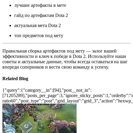
лучшие артефакты в мете
гайд по артефактам Dota 2
актуальная мета Dota 2
топ предметов под мету
Правильная сборка артефактов под мету — залог вашей
эффективности и ключ к победе в Dota 2. Используйте наши
советы и актуальные данные, чтобы всегда оставаться на шаг
впереди соперников и вести свою команду к успеху.
Related Blog
{"qurey":{"category__in":[94],"post__not_in":
[71205289],"posts_per_page":3,"ignore_sticky_posts":1,"orderby":"ra
ratio60","post_type":"post","grid_layout":"grid_3","action":"hexwp_