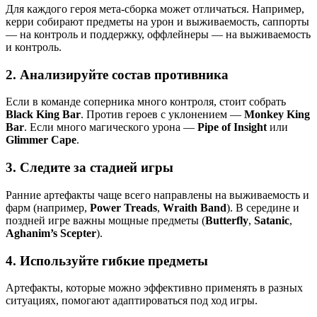
Для каждого героя мета-сборка может отличаться. Например,
керри собирают предметы на урон и выживаемость, саппорты
— на контроль и поддержку, оффлейнеры — на выживаемость
и контроль.
2. Анализируйте состав противника
Если в команде соперника много контроля, стоит собрать
Black King Bar
. Против героев с уклонением —
Monkey King
Bar
. Если много магического урона —
Pipe of Insight
или
Glimmer Cape
.
3. Следите за стадией игры
Ранние артефакты чаще всего направлены на выживаемость и
фарм (например,
Power Treads
,
Wraith Band
). В середине и
поздней игре важны мощные предметы (
Butterfly
,
Satanic
,
Aghanim’s Scepter
).
4. Используйте гибкие предметы
Артефакты, которые можно эффективно применять в разных
ситуациях, помогают адаптироваться под ход игры.