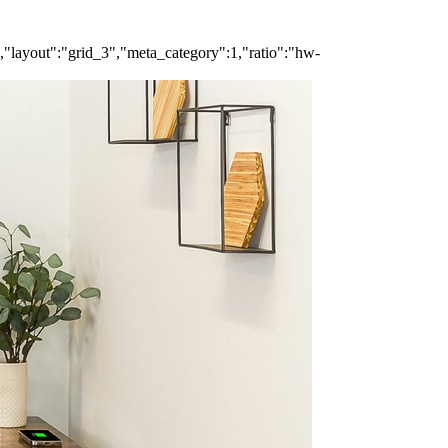
","layout":"grid_3","meta_category":1,"ratio":"hw-