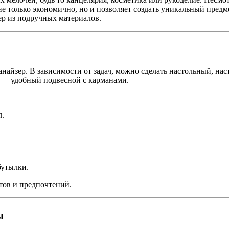
е только экономично, но и позволяет создать уникальный предм
ер из подручных материалов.
анайзер. В зависимости от задач, можно сделать настольный, н
и — удобный подвесной с карманами.
л.
бутылки.
тов и предпочтений.
ы