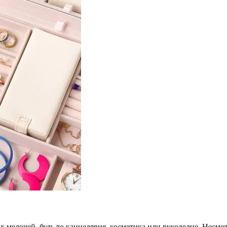
мелочей, будь то канцелярия, косметика или рукоделие. Несмот