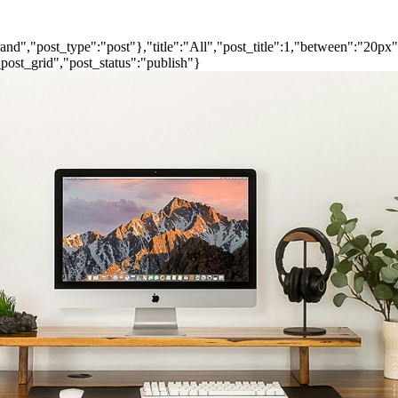
nd","post_type":"post"},"title":"All","post_title":1,"between":"20px
post_grid","post_status":"publish"}