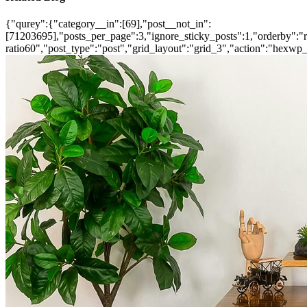
{"qurey":{"category__in":[69],"post__not_in":
[71203695],"posts_per_page":3,"ignore_sticky_posts":1,"orderby":"ra
ratio60","post_type":"post","grid_layout":"grid_3","action":"hexwp_