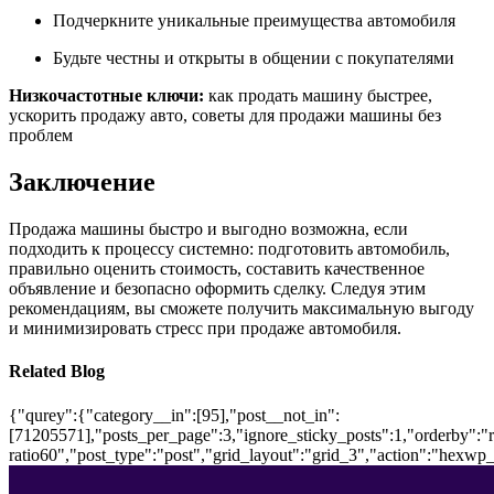
Подчеркните уникальные преимущества автомобиля
Будьте честны и открыты в общении с покупателями
Низкочастотные ключи:
как продать машину быстрее,
ускорить продажу авто, советы для продажи машины без
проблем
Заключение
Продажа машины быстро и выгодно возможна, если
подходить к процессу системно: подготовить автомобиль,
правильно оценить стоимость, составить качественное
объявление и безопасно оформить сделку. Следуя этим
рекомендациям, вы сможете получить максимальную выгоду
и минимизировать стресс при продаже автомобиля.
Related Blog
{"qurey":{"category__in":[95],"post__not_in":
[71205571],"posts_per_page":3,"ignore_sticky_posts":1,"orderby":"ra
ratio60","post_type":"post","grid_layout":"grid_3","action":"hexwp_