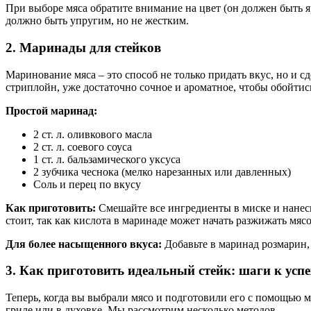
При выборе мяса обратите внимание на цвет (он должен быть я
должно быть упругим, но не жестким.
2.
Маринады для стейков
Маринование мяса – это способ не только придать вкус, но и 
стриплойн, уже достаточно сочное и ароматное, чтобы обойтис
Простой маринад:
2 ст. л. оливкового масла
2 ст. л. соевого соуса
1 ст. л. бальзамического уксуса
2 зубчика чеснока (мелко нарезанных или давленных)
Соль и перец по вкусу
Как приготовить:
Смешайте все ингредиенты в миске и нанеси
стоит, так как кислота в маринаде может начать разжижать мяс
Для более насыщенного вкуса:
Добавьте в маринад розмарин, 
3.
Как приготовить идеальный стейк: шаги к успе
Теперь, когда вы выбрали мясо и подготовили его с помощью м
гриле или в духовке. Мы рассмотрим несколько методов.