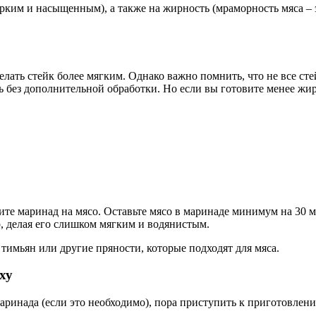
рким и насыщенным), а также на жирность (мраморность мяса – э
сделать стейк более мягким. Однако важно помнить, что не все с
ь без дополнительной обработки. Но если вы готовите менее жир
те маринад на мясо. Оставьте мясо в маринаде минимум на 30 ми
о, делая его слишком мягким и водянистым.
тимьян или другие пряности, которые подходят для мяса.
ху
аринада (если это необходимо), пора приступить к приготовлен