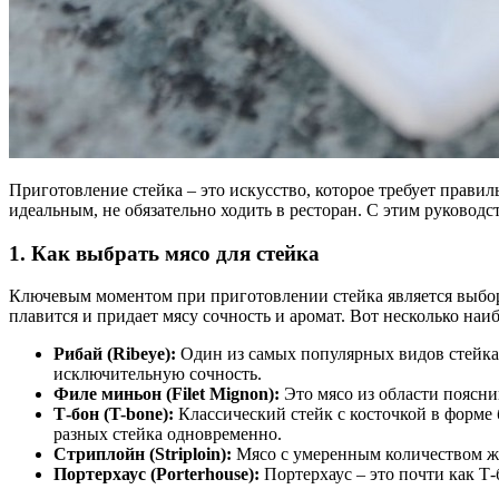
Приготовление стейка – это искусство, которое требует правил
идеальным, не обязательно ходить в ресторан. С этим руковод
1.
Как выбрать мясо для стейка
Ключевым моментом при приготовлении стейка является выбор 
плавится и придает мясу сочность и аромат. Вот несколько наи
Рибай (Ribeye):
Один из самых популярных видов стейка
исключительную сочность.
Филе миньон (Filet Mignon):
Это мясо из области поясни
Т-бон (T-bone):
Классический стейк с косточкой в форме б
разных стейка одновременно.
Стриплойн (Striploin):
Мясо с умеренным количеством жи
Портерхаус (Porterhouse):
Портерхаус – это почти как Т-