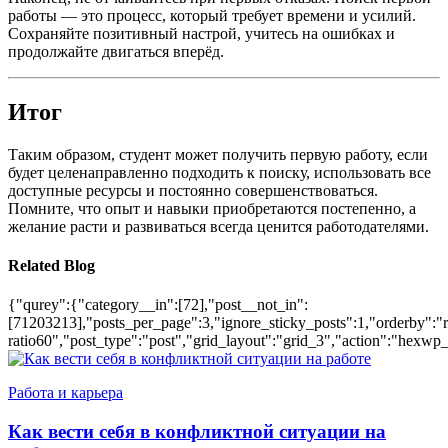
работы — это процесс, который требует времени и усилий.
Сохраняйте позитивный настрой, учитесь на ошибках и
продолжайте двигаться вперёд.
Итог
Таким образом, студент может получить первую работу, если
будет целенаправленно подходить к поиску, использовать все
доступные ресурсы и постоянно совершенствоваться.
Помните, что опыт и навыки приобретаются постепенно, а
желание расти и развиваться всегда ценится работодателями.
Related Blog
{"qurey":{"category__in":[72],"post__not_in":
[71203213],"posts_per_page":3,"ignore_sticky_posts":1,"orderby":"ra
ratio60","post_type":"post","grid_layout":"grid_3","action":"hexwp_
Работа и карьера
Как вести себя в конфликтной ситуации на