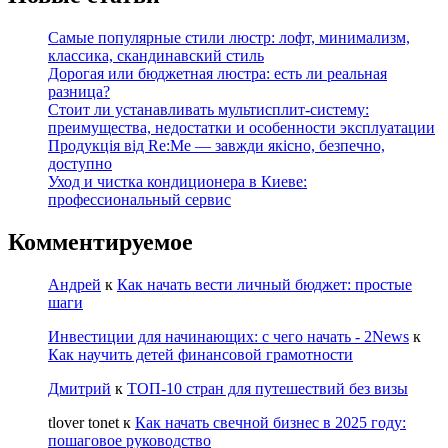
Самые популярные стили люстр: лофт, минимализм,
классика, скандинавский стиль
Дорогая или бюджетная люстра: есть ли реальная
разница?
Стоит ли устанавливать мультисплит-систему:
преимущества, недостатки и особенности эксплуатации
Продукція від Re:Me — завжди якісно, безпечно,
доступно
Уход и чистка кондиционера в Киеве:
профессиональный сервис
Комментируемое
Андрей
к
Как начать вести личный бюджет: простые
шаги
Инвестиции для начинающих: с чего начать - 2News
к
Как научить детей финансовой грамотности
Дмитрий
к
ТОП-10 стран для путешествий без визы
tlover tonet
к
Как начать свечной бизнес в 2025 году:
пошаговое руководство