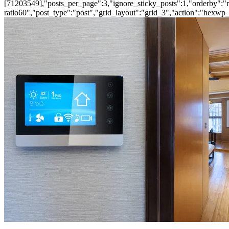
[71203549],"posts_per_page":3,"ignore_sticky_posts":1,"orderby":"ra
ratio60","post_type":"post","grid_layout":"grid_3","action":"hexwp_