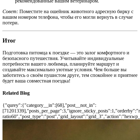
рекомендованные вашим ветеринаром.
Совет:
Поместите на ошейник животного адресную бирку с
вашим номером телефона, чтобы его могли вернуть в случае
потери.
Итог
Подготовка питомца к поездке — это залог комфортного и
безопасного путешествия. Учитывайте индивидуальные
потребности вашего любимца, планируйте маршрут и
создавайте максимально уютные условия. Чем больше вы
заботитесь о своём пушистом друге, тем спокойнее и приятнее
будет ваша совместная поездка!
Related Blog
{"qurey":{"category__in":[68],"post__not_in":
[71201339],"posts_per_page":3,"ignore_sticky_posts":1,"orderby":"ra
ratio60","post_type":"post","grid_layout":"grid_3","action":"hexwp_