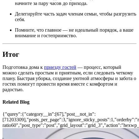
начните за пару часов до прихода.
Делегируйте часть задач членам семьи, чтобы разгрузить
себя.
Помните, что главное — не идеальный порядок, а ваше
внимание и гостеприимство.
Итог
Подготовка дома к
приезду гостей
— процесс, который
можно сделать простым и приятным, если следовать четкому
плану. Быстрая уборка, создание уютной атмосферы и забота о
гостях помогут провести время вместе с комфортом и
радостью.
Related Blog
{"qurey":{"category__in":[67],"post__not_in":
[71203309],"posts_per_page":3,"ignore_sticky_posts":1,"orderby":"ra
ratio60","post_type":"post","grid_layout":"grid_3","action":"hexwp_