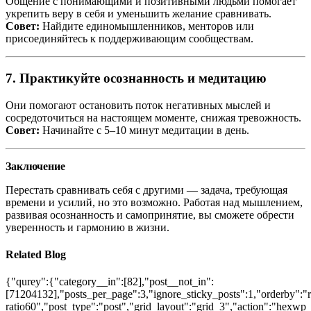
Общение с понимающими и позитивными людьми помогает
укрепить веру в себя и уменьшить желание сравнивать.
Совет:
Найдите единомышленников, менторов или
присоединяйтесь к поддерживающим сообществам.
7. Практикуйте осознанность и медитацию
Они помогают остановить поток негативных мыслей и
сосредоточиться на настоящем моменте, снижая тревожность.
Совет:
Начинайте с 5–10 минут медитации в день.
Заключение
Перестать сравнивать себя с другими — задача, требующая
времени и усилий, но это возможно. Работая над мышлением,
развивая осознанность и самопринятие, вы сможете обрести
уверенность и гармонию в жизни.
Related Blog
{"qurey":{"category__in":[82],"post__not_in":
[71204132],"posts_per_page":3,"ignore_sticky_posts":1,"orderby":"ra
ratio60","post_type":"post","grid_layout":"grid_3","action":"hexwp_