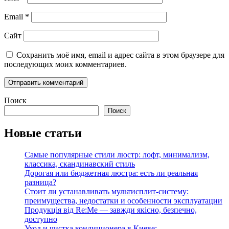
Email
*
Сайт
Сохранить моё имя, email и адрес сайта в этом браузере для
последующих моих комментариев.
Поиск
Поиск
Новые статьи
Самые популярные стили люстр: лофт, минимализм,
классика, скандинавский стиль
Дорогая или бюджетная люстра: есть ли реальная
разница?
Стоит ли устанавливать мультисплит-систему:
преимущества, недостатки и особенности эксплуатации
Продукція від Re:Me — завжди якісно, безпечно,
доступно
Уход и чистка кондиционера в Киеве: