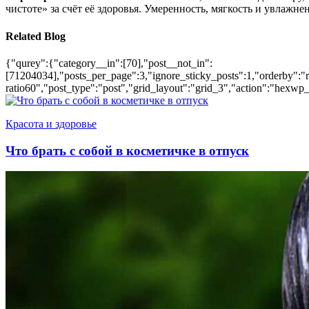
чистоте» за счёт её здоровья. Умеренность, мягкость и увлажне
Related Blog
{"qurey":{"category__in":[70],"post__not_in":
[71204034],"posts_per_page":3,"ignore_sticky_posts":1,"orderby":"ra
ratio60","post_type":"post","grid_layout":"grid_3","action":"hexwp_
Красота и здоровье
Что брать с собой в косметичке в отпуск