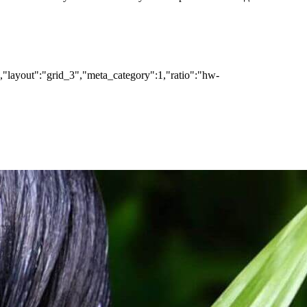
","layout":"grid_3","meta_category":1,"ratio":"hw-