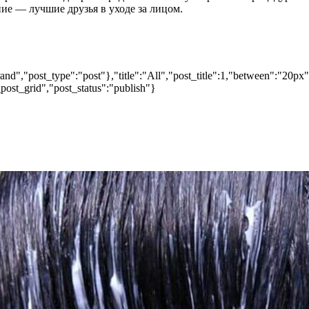
ние — лучшие друзья в уходе за лицом.
nd","post_type":"post"},"title":"All","post_title":1,"between":"20px
post_grid","post_status":"publish"}