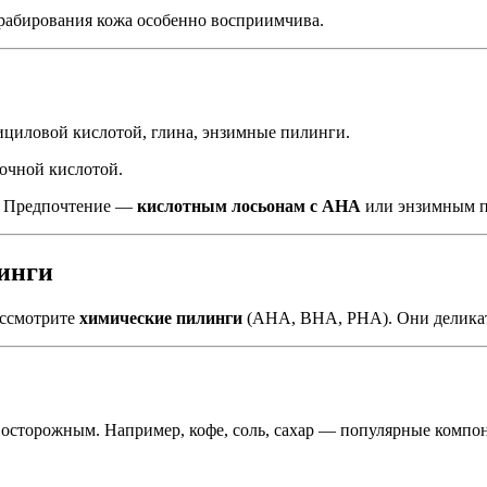
рабирования кожа особенно восприимчива.
лициловой кислотой, глина, энзимные пилинги.
лочной кислотой.
в. Предпочтение —
кислотным лосьонам с AHA
или энзимным п
инги
ассмотрите
химические пилинги
(AHA, BHA, PHA). Они деликатн
 осторожным. Например, кофе, соль, сахар — популярные компо