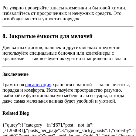
Регулярно проверяйте запасы косметики и бытовой химии,
избавляйтесь от просроченных и ненужных средств. Это
освободит место и упростит порядок.
8. Закрытые ёмкости для мелочей
Для ватных дисков, палочек и других мелких предметов
используйте специальные баночки или контейнеры с
крышками — так всё будет аккуратно и защищено от влаги.
Заключение
Грамотная
организация
хранения в ванной — залог чистоты,
порядка и комфорта. Используйте пространство разумно,
выбирайте функциональную мебель и аксессуары, и тогда
даже самая маленькая ванная будет удобной и уютной.
Related Blog
{"qurey":{"category__in":[67],"post__not_in":
[71204081],"posts_per_page":3,"ignore_sticky_posts":1,"orderby":"ra
ratio60","post_type":"post","grid_layout":"grid_3","action":"hexwp_