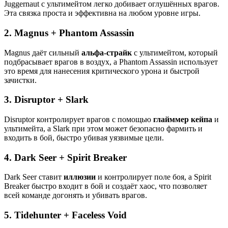
Juggernaut с ультимейтом легко добивает оглушённых врагов.
Эта связка проста и эффективна на любом уровне игры.
2.
Magnus + Phantom Assassin
Magnus даёт сильный
альфа-страйк
с ультимейтом, который
подбрасывает врагов в воздух, а Phantom Assassin использует
это время для нанесения критического урона и быстрой
зачистки.
3.
Disruptor + Slark
Disruptor контролирует врагов с помощью
глайммер кейпа
и
ультимейта, а Slark при этом может безопасно фармить и
входить в бой, быстро убивая уязвимые цели.
4.
Dark Seer + Spirit Breaker
Dark Seer ставит
иллюзии
и контролирует поле боя, а Spirit
Breaker быстро входит в бой и создаёт хаос, что позволяет
всей команде догонять и убивать врагов.
5.
Tidehunter + Faceless Void