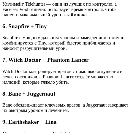
Ультимейт Tidehunter — один из лучших по контролю, а
Faceless Void отлично использует время контроля, чтобы
нанести максимальный урон в
таймлока
.
6.
Snapfire + Tiny
Snapfire с мощным дальним уроном и замедлением отлично
комбинируется с Tiny, который быстро приближается и
наносит разрушительный урон.
7.
Witch Doctor + Phantom Lancer
Witch Doctor контролирует врагов с помощью оглушения и
лечит союзников, а Phantom Lancer создаёт множество
иллюзий, которые тяжело убить.
8.
Bane + Juggernaut
Bane обездвиживает ключевых врагов, а Juggernaut завершает
их быстрым уроном и лечением.
9.
Earthshaker + Lina