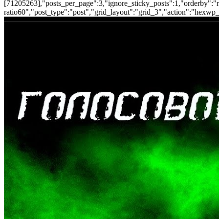
[71205263],"posts_per_page":3,"ignore_sticky_posts":1,"orderby":"ra
ratio60","post_type":"post","grid_layout":"grid_3","action":"hexwp_