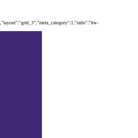
","layout":"grid_3","meta_category":1,"ratio":"hw-