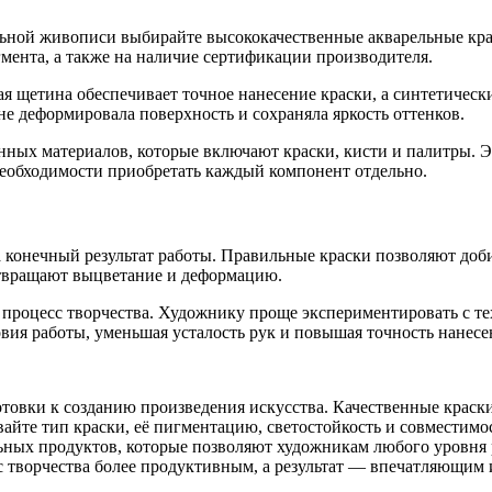
льной живописи выбирайте высококачественные акварельные кра
мента, а также на наличие сертификации производителя.
я щетина обеспечивает точное нанесение краски, а синтетическ
 деформировала поверхность и сохраняла яркость оттенков.
ых материалов, которые включают краски, кисти и палитры. Эт
необходимости приобретать каждый компонент отдельно.
конечный результат работы. Правильные краски позволяют доби
отвращают выцветание и деформацию.
процесс творчества. Художнику проще экспериментировать с те
вия работы, уменьшая усталость рук и повышая точность нанесе
овки к созданию произведения искусства. Качественные краски,
вайте тип краски, её пигментацию, светостойкость и совместим
ых продуктов, которые позволяют художникам любого уровня р
 творчества более продуктивным, а результат — впечатляющим 