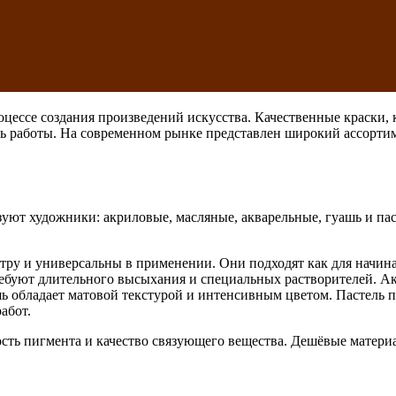
цессе создания произведений искусства. Качественные краски,
ть работы. На современном рынке представлен широкий ассорти
зуют художники: акриловые, масляные, акварельные, гуашь и па
тру и универсальны в применении. Они подходят как для начин
ебуют длительного высыхания и специальных растворителей. Ак
шь обладает матовой текстурой и интенсивным цветом. Пастель п
абот.
сть пигмента и качество связующего вещества. Дешёвые материа