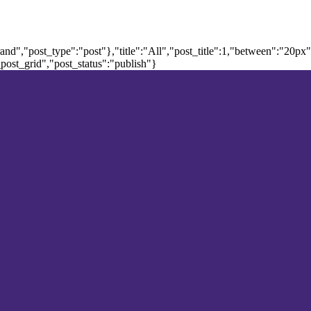
nd","post_type":"post"},"title":"All","post_title":1,"between":"20px
post_grid","post_status":"publish"}