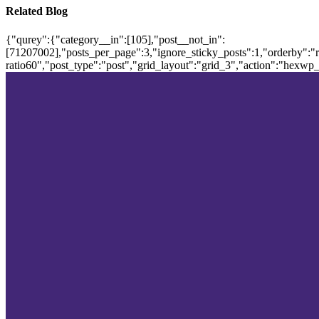
Related Blog
{"qurey":{"category__in":[105],"post__not_in":
[71207002],"posts_per_page":3,"ignore_sticky_posts":1,"orderby":"ra
ratio60","post_type":"post","grid_layout":"grid_3","action":"hexwp_